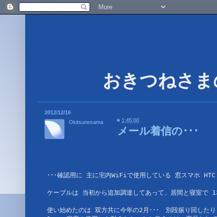
2012/12/16
■
1:45:00
Okitsunesama
メール着信の･･･
･･･確認用に 主に宅内WiFiで使用している 窓スマホ HT
ケーブルは 当初から追加調達してあって、居間と寝室で 1本
使い始めたのは 双方共に今年の2月･･･　別段振り回した