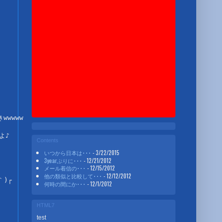
wwww

♪

Contents
いつから日本は･･･
- 3/22/2015
3yearぶりに･･･
- 12/21/2012
メール着信の･･･
- 12/15/2012
他の類似と比較して･･･
- 12/12/2012
)┌
何時の間にか･･･
- 12/1/2012
HTML7
test