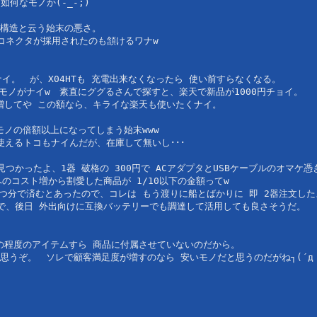
何なモノか(-_-;)

構造と云う始末の悪さ。

ネクタが採用されたのも頷けるワナw

。　が、X04HTも 充電出来なくなったら 使い前すらなくなる。

モノがナイw　素直にググるさんで探すと、楽天で新品が1000円チョイ。

増してや この額なら、キライな楽天も使いたくナイ。

ノの倍額以上になってしまう始末www

使えるトコもナイんだが、在庫して無いし･･･

ったよ、1器 破格の 300円で ACアダプタとUSBケーブルのオマケ憑きw
コスト増から割愛した商品が 1/10以下の金額ってw

つ分で済むとあったので、コレは もう渡りに船とばかりに 即 2器注文したよ
で、後日 外出向けに互換バッテリーでも調達して活用しても良さそうだ。

の程度のアイテムすら 商品に付属させていないのだから。

うぞ。　ソレで顧客満足度が増すのなら 安いモノだと思うのだがね┐(´д｀