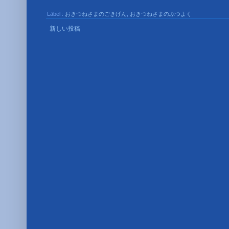
Label :
おきつねさまのごきげん
,
おきつねさまのぶつよく
投稿者
新しい投稿