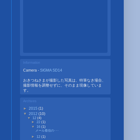
Information
Camera -
SIGMA SD14
おきつねさまが撮影した写真は、特筆なき場合、
撮影情報を調整せずに、そのまま現像していま
す。
Archives
►
2015
(1)
▼
2012
(10)
▼
12
(4)
►
22
(1)
▼
16
(1)
メール着信の･･･
►
12
(1)