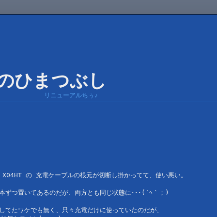
リニューアルちぅ♪
C X04HT の 充電ケーブルの根元が切断し掛かってて、使い悪い。

ずつ置いてあるのだが、両方とも同じ状態に･･･(´ﾍ｀；)

りしてたワケでも無く、只々充電だけに使っていたのだが、
