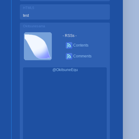
HTML5
test
Okitsunesama
- RSSs -
Contents
Comments
@OkitsuneEqu