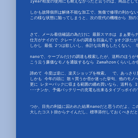
1year程度の使用にも耐えなかったと云うのは、商品として如
しかも故障個所は解体不能な加工で、無傷で修理の利かない
この様な状態に陥ってしまうと、次の世代の機種から 別のコ
さて、メール着信確認の為だけに 最新スマホは まぁ要らナイ
仕方がナイので クレードルの調達を目論んで yオク診たが
しかし 最低 2つは欲しいし、余計な出費もしたくない。 
nanoで、ケーブルだけの調達も模索したが、送料のほうがモ
こう云う廉価なモノを通販するなら Zamahzonくらいしか
諦めて 今度は逆に、楽天ショップを検索。　で、あっさり見つか
しかも 今年の頭に 散々買うか否か迷った挙句、他のモノへの
更に レターパックに収まる範囲の纏め買いなら、送料も 1
･･･ナンか、予備バッテリーの充電も出来るタイプっポイの
つか、目先の利益に囚われた結果nanoだと思うのだよ、こ
大したコスト掛からナイんだし、標準添付しておくべきだと思